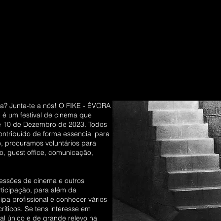
#Filmes
#Programa
#Parcerias
#Apoios e parceiros
a? Junta-te a nós! O FIKE - ÉVORA
 um festival de cinema que
 e 10 de Dezembro de 2023. Todos
ontribuído de forma essencial para
ão, procuramos voluntários para
o, guest office, comunicação,
sessões de cinema e outros
rticipação, para além da
pa profissional e conhecer vários
ríticos. Se tens interesse em
ral único e de grande relevo na